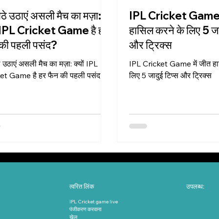
ैठे उठाएं असली मैच का मज़ा:
IPL Cricket Game म
ों IPL Cricket Game है हर
हासिल करने के लिए 5 जा
 की पहली पसंद?
और ट्रिक्स
े उठाएं असली मैच का मज़ा: क्यों IPL
IPL Cricket Game में जीत हा
et Game है हर फैन की पहली पसंद?
लिए 5 जादुई टिप्स और ट्रिक्स
उपलब्ध:
त्वरित लिंक
IPL Cricket game live
पंजीकरण करवाना
खेल