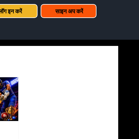
लॉग इन करें
साइन अप करें