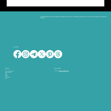
Aviator Bet Registration गाइड: रजिस्टर करें
और फ्री बेट्स पाएं
जीतविन इंडिया जीतविन लॉगिन के साथ एक सुरक्षित और रोमांचक गेमिंग अनुभव प्रदान करता है। जीतविन लॉगिन ऐप डाउनलोड करें, साइन अप करें और बिना रुके मनोरंजन के लिए रोमांचक बोनस
का दावा करें!
सोशल मीडिया
त्वरित लिंक
विज्ञापन संपर्क करें
Telegram:
@gamblingSEOservice
IPL Cricket game live
पंजीकरण करवाना
खेल
प्रचार
भुगतान
सामान्य प्रश्न
ब्लॉग